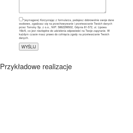
*(wymagane)
Korzystając z formularza, podajesz dobrowolnie swoje dane
osobowe, zgadzasz się na przechowywanie i przetwarzanie Twoich danych
przez Tomsky Sp. z o.o., NIP: 5862299502, Gdynia 81-572, ul. Lipowa
16b/6, co jest niezbędne do udzielenia odpowiedzi na Twoje zapytanie. W
każdym czasie masz prawo do cofnięcia zgody na przetwarzanie Twoich
danych.
Przykładowe realizacje