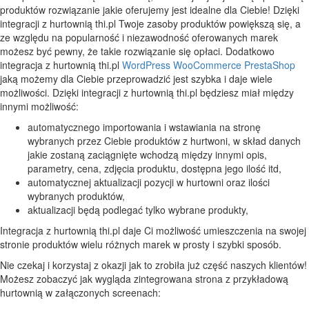
produktów rozwiązanie jakie oferujemy jest idealne dla Ciebie! Dzięki
integracji z hurtownią thi.pl Twoje zasoby produktów powiększą się, a
ze względu na popularność i niezawodność oferowanych marek
możesz być pewny, że takie rozwiązanie się opłaci. Dodatkowo
integracja z hurtownią thi.pl
WordPress
WooCommerce
PrestaShop
jaką możemy dla Ciebie przeprowadzić jest szybka i daje wiele
możliwości. Dzięki integracji z hurtownią thi.pl będziesz miał między
innymi możliwość:
automatycznego importowania i wstawiania na stronę
wybranych przez Ciebie produktów z hurtwoni, w skład danych
jakie zostaną zaciągnięte wchodzą między innymi opis,
parametry, cena, zdjęcia produktu, dostępna jego ilość itd,
automatycznej aktualizacji pozycji w hurtowni oraz ilości
wybranych produktów,
aktualizacji będą podlegać tylko wybrane produkty,
Integracja z hurtownią thi.pl daje Ci możliwość umieszczenia na swojej
stronie produktów wielu różnych marek w prosty i szybki sposób.
Nie czekaj i korzystaj z okazji jak to zrobiła już część naszych klientów!
Możesz zobaczyć jak wygląda zintegrowana strona z przykładową
hurtownią w załączonych screenach: