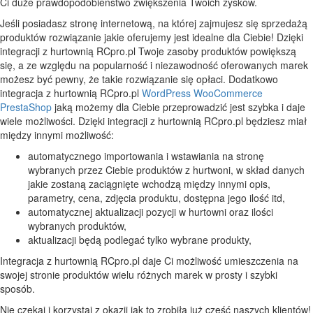
Ci duże prawdopodobieństwo zwiększenia Twoich zysków.
Jeśli posiadasz stronę internetową, na której zajmujesz się sprzedażą
produktów rozwiązanie jakie oferujemy jest idealne dla Ciebie! Dzięki
integracji z hurtownią RCpro.pl Twoje zasoby produktów powiększą
się, a ze względu na popularność i niezawodność oferowanych marek
możesz być pewny, że takie rozwiązanie się opłaci. Dodatkowo
integracja z hurtownią RCpro.pl
WordPress
WooCommerce
PrestaShop
jaką możemy dla Ciebie przeprowadzić jest szybka i daje
wiele możliwości. Dzięki integracji z hurtownią RCpro.pl będziesz miał
między innymi możliwość:
automatycznego importowania i wstawiania na stronę
wybranych przez Ciebie produktów z hurtwoni, w skład danych
jakie zostaną zaciągnięte wchodzą między innymi opis,
parametry, cena, zdjęcia produktu, dostępna jego ilość itd,
automatycznej aktualizacji pozycji w hurtowni oraz ilości
wybranych produktów,
aktualizacji będą podlegać tylko wybrane produkty,
Integracja z hurtownią RCpro.pl daje Ci możliwość umieszczenia na
swojej stronie produktów wielu różnych marek w prosty i szybki
sposób.
Nie czekaj i korzystaj z okazji jak to zrobiła już część naszych klientów!