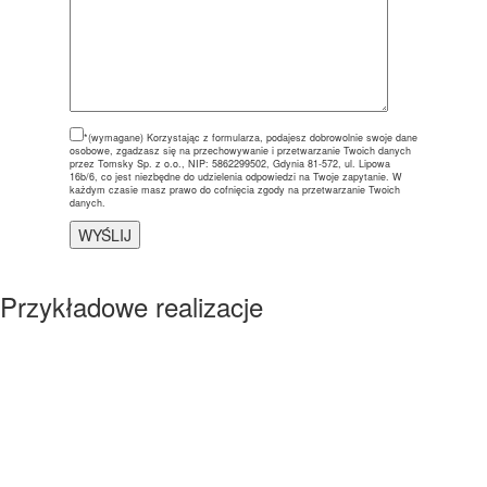
*(wymagane)
Korzystając z formularza, podajesz dobrowolnie swoje dane
osobowe, zgadzasz się na przechowywanie i przetwarzanie Twoich danych
przez Tomsky Sp. z o.o., NIP: 5862299502, Gdynia 81-572, ul. Lipowa
16b/6, co jest niezbędne do udzielenia odpowiedzi na Twoje zapytanie. W
każdym czasie masz prawo do cofnięcia zgody na przetwarzanie Twoich
danych.
Przykładowe realizacje