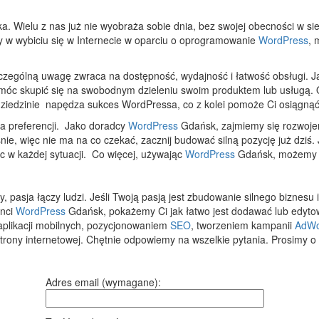
Wielu z nas już nie wyobraża sobie dnia, bez swojej obecności w sieci
cy w wybiciu się w Internecie w oparciu o oprogramowanie
WordPress
, 
ególną uwagę zwraca na dostępność, wydajność i łatwość obsługi. J
 móc skupić się na swobodnym dzieleniu swoim produktem lub usługą. 
 dziedzinie napędza sukces WordPressa, co z kolei pomoże Ci osiągnąć
a preferencji. Jako doradcy
WordPress
Gdańsk, zajmiemy się rozwoje
ie, więc nie ma na co czekać, zacznij budować silną pozycję już dziś
 w każdej sytuacji. Co więcej, używając
WordPress
Gdańsk, możemy p
, pasja łączy ludzi. Jeśli Twoją pasją jest zbudowanie silnego biznesu
anci
WordPress
Gdańsk, pokażemy Ci jak łatwo jest dodawać lub edytow
aplikacji mobilnych, pozycjonowaniem
SEO
, tworzeniem kampanii
AdWo
strony internetowej. Chętnie odpowiemy na wszelkie pytania. Prosimy o
Adres email (wymagane):