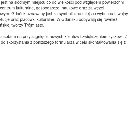
est na siódmym miejscu co do wielkości pod względem powierzchni
 centrum kulturalne, gospodarcze, naukowe oraz za węzeł
lowym. Gdańsk uznawany jest za symboliczne miejsce wybuchu II wojny
tytucje oraz placówki kulturalne. W Gdańsku odbywają się również
skiej tworzy Trójmiasto.
 sposobem na przyciągnięcie nowych klientów i zwiększeniem zysków. Z
 do skorzystania z poniższego formularza w celu skontaktowania się z