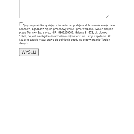
*(wymagane)
Korzystając z formularza, podajesz dobrowolnie swoje dane
osobowe, zgadzasz się na przechowywanie i przetwarzanie Twoich danych
przez Tomsky Sp. z o.o., NIP: 5862299502, Gdynia 81-572, ul. Lipowa
16b/6, co jest niezbędne do udzielenia odpowiedzi na Twoje zapytanie. W
każdym czasie masz prawo do cofnięcia zgody na przetwarzanie Twoich
danych.