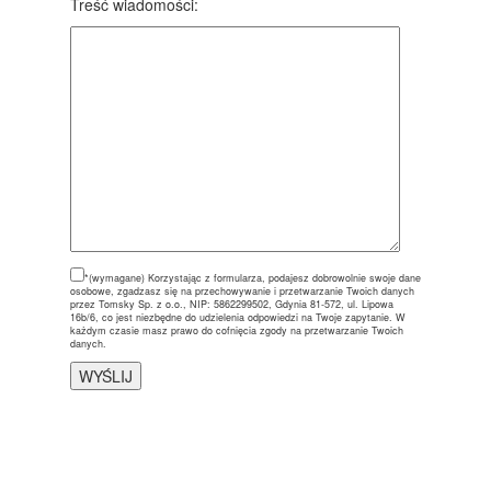
Treść wiadomości:
*(wymagane)
Korzystając z formularza, podajesz dobrowolnie swoje dane
osobowe, zgadzasz się na przechowywanie i przetwarzanie Twoich danych
przez Tomsky Sp. z o.o., NIP: 5862299502, Gdynia 81-572, ul. Lipowa
16b/6, co jest niezbędne do udzielenia odpowiedzi na Twoje zapytanie. W
każdym czasie masz prawo do cofnięcia zgody na przetwarzanie Twoich
danych.