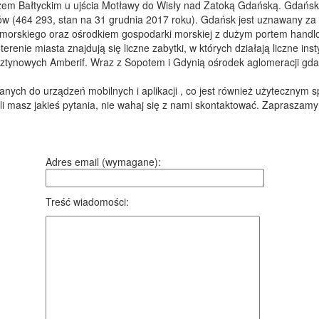
 Bałtyckim u ujścia Motławy do Wisły nad Zatoką Gdańską. Gdańsk j
ów (464 293, stan na 31 grudnia 2017 roku). Gdańsk jest uznawany za
pomorskiego oraz ośrodkiem gospodarki morskiej z dużym portem hand
nie miasta znajdują się liczne zabytki, w których działają liczne ins
ztynowych Amberif. Wraz z Sopotem i Gdynią ośrodek aglomeracji gdań
nych do urządzeń mobilnych i aplikacji , co jest również użytecznym
li masz jakieś pytania, nie wahaj się z nami skontaktować. Zapraszamy
Adres email (wymagane):
Treść wiadomości: