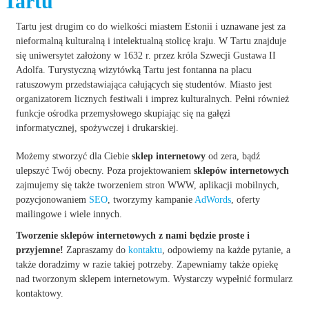
Tartu
Tartu jest drugim co do wielkości miastem Estonii i uznawane jest za
nieformalną kulturalną i intelektualną stolicę kraju. W Tartu znajduje
się uniwersytet założony w 1632 r. przez króla Szwecji Gustawa II
Adolfa. Turystyczną wizytówką Tartu jest fontanna na placu
ratuszowym przedstawiająca całujących się studentów. Miasto jest
organizatorem licznych festiwali i imprez kulturalnych. Pełni również
funkcje ośrodka przemysłowego skupiając się na gałęzi
informatycznej, spożywczej i drukarskiej.
Możemy stworzyć dla Ciebie
sklep internetowy
od zera, bądź
ulepszyć Twój obecny. Poza projektowaniem
sklepów internetowych
zajmujemy się także tworzeniem stron WWW, aplikacji mobilnych,
pozycjonowaniem
SEO
, tworzymy kampanie
AdWords
, oferty
mailingowe i wiele innych.
Tworzenie sklepów internetowych z nami będzie proste i
przyjemne!
Zapraszamy do
kontaktu
, odpowiemy na każde pytanie, a
także doradzimy w razie takiej potrzeby. Zapewniamy także opiekę
nad tworzonym sklepem internetowym. Wystarczy wypełnić formularz
kontaktowy.