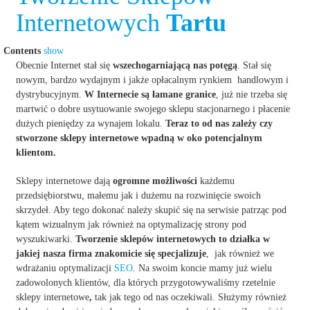
Internetowych
Tartu
Contents
show
Obecnie Internet stał się
wszechogarniającą nas potęgą
. Stał się
nowym, bardzo wydajnym i jakże opłacalnym rynkiem handlowym i
dystrybucyjnym.
W Internecie są łamane granice
, już nie trzeba się
martwić o dobre usytuowanie swojego sklepu stacjonarnego i płacenie
dużych pieniędzy za wynajem lokalu.
Teraz to od nas zależy czy
stworzone sklepy internetowe wpadną w oko potencjalnym
klientom.
Sklepy internetowe dają
ogromne możliwości
każdemu
przedsiębiorstwu, małemu jak i dużemu na rozwinięcie swoich
skrzydeł. Aby tego dokonać należy skupić się na serwisie patrząc pod
kątem wizualnym jak również na optymalizację strony pod
wyszukiwarki.
Tworzenie sklepów internetowych
to działka w
jakiej nasza firma znakomicie się specjalizuje
, jak również we
wdrażaniu optymalizacji
SEO
. Na swoim koncie mamy już wielu
zadowolonych klientów, dla których przygotowywaliśmy rzetelnie
sklepy internetowe
,
tak jak tego od nas oczekiwali. Służymy również