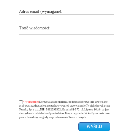
Adres email (wymagane):
Treść wiadomości:
*(wymagane)
Korzystając z formularza, podajesz dobrowolnie swoje dane
osobowe, zgadzasz się na przechowywanie i przetwarzanie Twoich danych przez
Tomsky Sp. z o.o., NIP: 5862299502, Gdynia 81-572, ul. Lipowa 16b/6, co jest
niezbędne do udzielenia odpowiedzi na Twoje zapytanie. W każdym czasie masz
prawo do cofnięcia zgody na przetwarzanie Twoich danych.