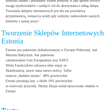
dobrymi radami i posiadamy własne pomysły w jaki sposób zwrócić
uwagę użytkowników i zachęcić ich do skorzystania z usług sklepu.
Tworzenie sklepów internetowych jest dla nas prawdziwą
przyjemnością, zwłaszcza wtedy gdy widzimy zadowolenie naszych
klientów z naszej pracy!
Tworzenie Sklepów Internetowych
Estonia
Estonia jest państwem zlokalizowanym w Europie Północnej, nad
Morzem Bałtyckim. Jest pańs
twem
członkowskim Unii Europejskiej oraz NATO.
Wielu Estończyków odczuwa silne więzy ze
Skandynawią, nawet sama nazwa stolicy, Tallin
oznacza „duńskie miasto”. 48% powierzchni
Estonii porastają lasy, a około 10% powierzchni
to rezerwaty przyrody. Słynny Skype został opracowany właśnie w
Estonii.