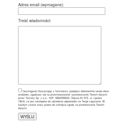
Adres email (wymagane):
Treść wiadomości:
*(wymagane)
Korzystając z formularza, podajesz dobrowolnie swoje dane
osobowe, zgadzasz się na przechowywanie i przetwarzanie Twoich danych
przez Tomsky Sp. z o.o., NIP: 5862299502, Gdynia 81-572, ul. Lipowa
16b/6, co jest niezbędne do udzielenia odpowiedzi na Twoje zapytanie. W
każdym czasie masz prawo do cofnięcia zgody na przetwarzanie Twoich
danych.