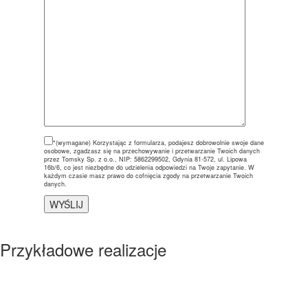
*(wymagane)
Korzystając z formularza, podajesz dobrowolnie swoje dane
osobowe, zgadzasz się na przechowywanie i przetwarzanie Twoich danych
przez Tomsky Sp. z o.o., NIP: 5862299502, Gdynia 81-572, ul. Lipowa
16b/6, co jest niezbędne do udzielenia odpowiedzi na Twoje zapytanie. W
każdym czasie masz prawo do cofnięcia zgody na przetwarzanie Twoich
danych.
Przykładowe realizacje