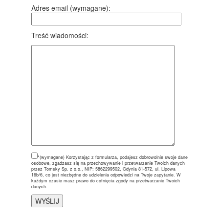
Adres email (wymagane):
Treść wiadomości:
*(wymagane)
Korzystając z formularza, podajesz dobrowolnie swoje dane
osobowe, zgadzasz się na przechowywanie i przetwarzanie Twoich danych
przez Tomsky Sp. z o.o., NIP: 5862299502, Gdynia 81-572, ul. Lipowa
16b/6, co jest niezbędne do udzielenia odpowiedzi na Twoje zapytanie. W
każdym czasie masz prawo do cofnięcia zgody na przetwarzanie Twoich
danych.