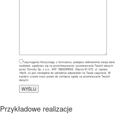
*(wymagane)
Korzystając z formularza, podajesz dobrowolnie swoje dane
osobowe, zgadzasz się na przechowywanie i przetwarzanie Twoich danych
przez Tomsky Sp. z o.o., NIP: 5862299502, Gdynia 81-572, ul. Lipowa
16b/6, co jest niezbędne do udzielenia odpowiedzi na Twoje zapytanie. W
każdym czasie masz prawo do cofnięcia zgody na przetwarzanie Twoich
danych.
Przykładowe realizacje