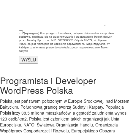
*(wymagane)
Korzystając z formularza, podajesz dobrowolnie swoje dane
osobowe, zgadzasz się na przechowywanie i przetwarzanie Twoich danych
przez Tomsky Sp. z o.o., NIP: 5862299502, Gdynia 81-572, ul. Lipowa
16b/6, co jest niezbędne do udzielenia odpowiedzi na Twoje zapytanie. W
każdym czasie masz prawo do cofnięcia zgody na przetwarzanie Twoich
danych.
Programista i Developer
WordPress Polska
Polska jest państwem położonym w Europie Środkowej, nad Morzem
Bałtyckim. Południową gr
anicę tworzą Sudety i Karpaty. Populacja
Polski liczy 38,5 miliona mieszkańców, a gęstość zaludnienia wynosi
123 osób/km2. Polska jest członkiem takich organizacji jak Unia
Europejska, NATO, Światowa Organizacja Handlu, Organizacja
Współpracy Gospodarczej i Rozwoju, Europejskiego Obszaru