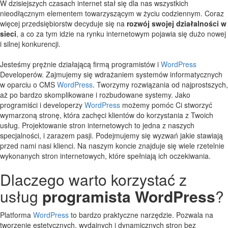
W dzisiejszych czasach internet stał się dla nas wszystkich
nieodłącznym elementem towarzyszącym w życiu codziennym. Coraz
więcej przedsiębiorstw decyduje się na
rozwój swojej działalności w
sieci
, a co za tym idzie na rynku internetowym pojawia się dużo nowej
i silnej konkurencji.
Jesteśmy prężnie działającą firmą programistów i
WordPress
Developerów. Zajmujemy się wdrażaniem systemów informatycznych
w oparciu o CMS
WordPress
. Tworzymy rozwiązania od najprostszych,
aż po bardzo skomplikowane i rozbudowane systemy. Jako
programiści i developerzy
WordPress
możemy pomóc Ci stworzyć
wymarzoną stronę, która zachęci klientów do korzystania z Twoich
usług. Projektowanie stron internetowych to jedna z naszych
specjalności, i zarazem pasji. Podejmujemy się wyzwań jakie stawiają
przed nami nasi klienci. Na naszym koncie znajduje się wiele rzetelnie
wykonanych stron internetowych, które spełniają ich oczekiwania.
Dlaczego warto korzystać z
usług
programista WordPress
?
Platforma
WordPress
to bardzo praktyczne narzędzie. Pozwala na
tworzenie estetycznych, wydajnych i dynamicznych stron bez