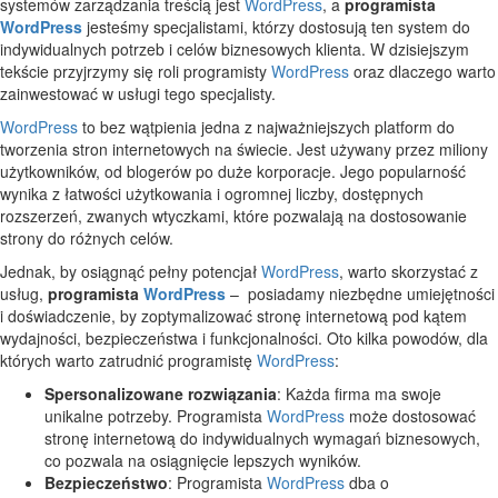
systemów zarządzania treścią jest
WordPress
, a
programista
WordPress
jesteśmy specjalistami, którzy dostosują ten system do
indywidualnych potrzeb i celów biznesowych klienta. W dzisiejszym
tekście przyjrzymy się roli programisty
WordPress
oraz dlaczego warto
zainwestować w usługi tego specjalisty.
WordPress
to bez wątpienia jedna z najważniejszych platform do
tworzenia stron internetowych na świecie. Jest używany przez miliony
użytkowników, od blogerów po duże korporacje. Jego popularność
wynika z łatwości użytkowania i ogromnej liczby, dostępnych
rozszerzeń, zwanych wtyczkami, które pozwalają na dostosowanie
strony do różnych celów.
Jednak, by osiągnąć pełny potencjał
WordPress
, warto skorzystać z
usług,
programista
WordPress
– posiadamy niezbędne umiejętności
i doświadczenie, by zoptymalizować stronę internetową pod kątem
wydajności, bezpieczeństwa i funkcjonalności. Oto kilka powodów, dla
których warto zatrudnić programistę
WordPress
:
Spersonalizowane rozwiązania
: Każda firma ma swoje
unikalne potrzeby. Programista
WordPress
może dostosować
stronę internetową do indywidualnych wymagań biznesowych,
co pozwala na osiągnięcie lepszych wyników.
Bezpieczeństwo
: Programista
WordPress
dba o