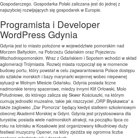
Gospodarczego. Gospodarka Polski zaliczana jest do jednej z
najszybciej rozwijających się gospodarek w Europie.
Programista i Developer
WordPress Gdynia
Gdynia jest to miasto położone w województwie pomorskim nad
Morzem Bałtyckim, na Pobrzeżu Gdańskim oraz Pojezierzu
Wschodniopomorskim. Wraz z Gdańskiem i Sopotem wchodzi w skład
aglomeracji Trójmiasta. Rozwój miasta rozpoczął się w momencie
budowy portu, który powstał w celu zagwarantowania Polsce dostępu
do szlaków morskich i bazy marynarki wojennej wobec niepewnej
sytuacji w Wolnym Mieście Gdańsku. Gdynia posiada liczne
nadmorskie tereny spacerowe, miedzy innymi Klif Orłowski, Molo
Południowe, do którego zalicza się Skwer Kościuszki, na którym
cumują jednostki muzealne, takie jak niszczyciel „ORP Błyskawica” a
także żaglowiec „Dar Pomorza” będący kiedyś statkiem szkoleniowym
obecnej Akademii Morskiej w Gdyni. Gdynia jest przystosowana dla
turystów, posiada wiele nadmorskich atrakcji, na początku lipca co
roku na lotnisku w Kosakowie jest organizowany kilkudniowy duży
festiwal muzyczny Opener, na który zjeżdża się ogromna liczba
zarówno młodzieży jak i dorosłych.