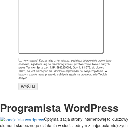
*(wymagane)
Korzystając z formularza, podajesz dobrowolnie swoje dane
osobowe, zgadzasz się na przechowywanie i przetwarzanie Twoich danych
przez Tomsky Sp. z o.o., NIP: 5862299502, Gdynia 81-572, ul. Lipowa
16b/6, co jest niezbędne do udzielenia odpowiedzi na Twoje zapytanie. W
każdym czasie masz prawo do cofnięcia zgody na przetwarzanie Twoich
danych.
Programista WordPress
Optymalizacja strony internetowej to kluczowy
element skutecznego działania w sieci. Jednym z najpopularniejszych