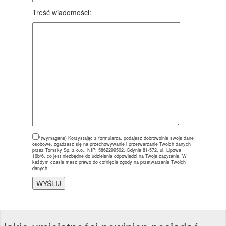
Treść wiadomości:
*(wymagane)
Korzystając z formularza, podajesz dobrowolnie swoje dane
osobowe, zgadzasz się na przechowywanie i przetwarzanie Twoich danych
przez Tomsky Sp. z o.o., NIP: 5862299502, Gdynia 81-572, ul. Lipowa
16b/6, co jest niezbędne do udzielenia odpowiedzi na Twoje zapytanie. W
każdym czasie masz prawo do cofnięcia zgody na przetwarzanie Twoich
danych.