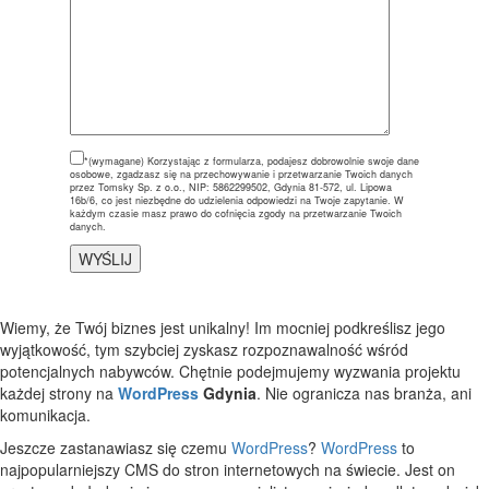
*(wymagane)
Korzystając z formularza, podajesz dobrowolnie swoje dane
osobowe, zgadzasz się na przechowywanie i przetwarzanie Twoich danych
przez Tomsky Sp. z o.o., NIP: 5862299502, Gdynia 81-572, ul. Lipowa
16b/6, co jest niezbędne do udzielenia odpowiedzi na Twoje zapytanie. W
każdym czasie masz prawo do cofnięcia zgody na przetwarzanie Twoich
danych.
Wiemy, że Twój biznes jest unikalny! Im mocniej podkreślisz jego
wyjątkowość, tym szybciej zyskasz rozpoznawalność wśród
potencjalnych nabywców. Chętnie podejmujemy wyzwania projektu
każdej strony na
WordPress
Gdynia
. Nie ogranicza nas branża, ani
komunikacja.
Jeszcze zastanawiasz się czemu
WordPress
?
WordPress
to
najpopularniejszy CMS do stron internetowych na świecie. Jest on