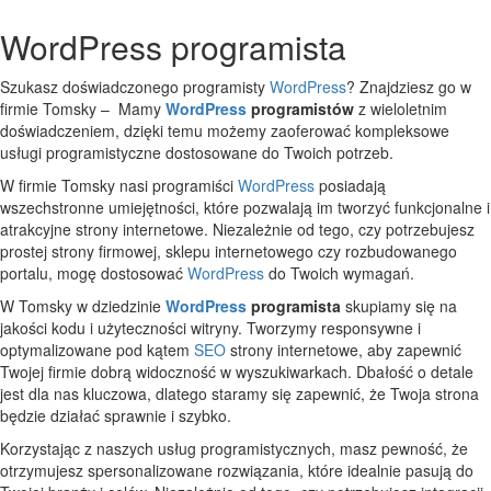
WordPress programista
Szukasz doświadczonego programisty
WordPress
? Znajdziesz go w
firmie Tomsky – Mamy
WordPress
programistów
z wieloletnim
doświadczeniem, dzięki temu możemy zaoferować kompleksowe
usługi programistyczne dostosowane do Twoich potrzeb.
W firmie Tomsky nasi programiści
WordPress
posiadają
wszechstronne umiejętności, które pozwalają im tworzyć funkcjonalne i
atrakcyjne strony internetowe. Niezależnie od tego, czy potrzebujesz
prostej strony firmowej, sklepu internetowego czy rozbudowanego
portalu, mogę dostosować
WordPress
do Twoich wymagań.
W Tomsky w dziedzinie
WordPress
programista
skupiamy się na
jakości kodu i użyteczności witryny. Tworzymy responsywne i
optymalizowane pod kątem
SEO
strony internetowe, aby zapewnić
Twojej firmie dobrą widoczność w wyszukiwarkach. Dbałość o detale
jest dla nas kluczowa, dlatego staramy się zapewnić, że Twoja strona
będzie działać sprawnie i szybko.
Korzystając z naszych usług programistycznych, masz pewność, że
otrzymujesz spersonalizowane rozwiązania, które idealnie pasują do