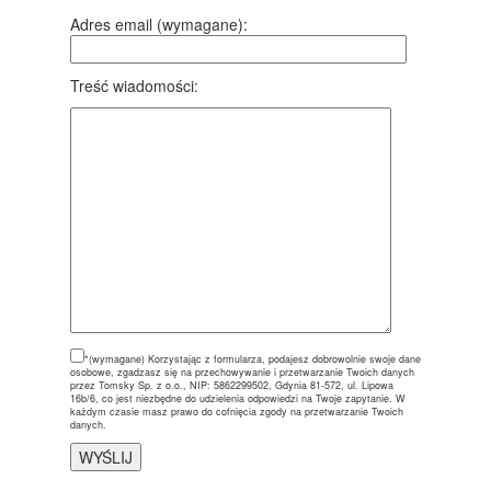
Adres email (wymagane):
Treść wiadomości:
*(wymagane)
Korzystając z formularza, podajesz dobrowolnie swoje dane
osobowe, zgadzasz się na przechowywanie i przetwarzanie Twoich danych
przez Tomsky Sp. z o.o., NIP: 5862299502, Gdynia 81-572, ul. Lipowa
16b/6, co jest niezbędne do udzielenia odpowiedzi na Twoje zapytanie. W
każdym czasie masz prawo do cofnięcia zgody na przetwarzanie Twoich
danych.