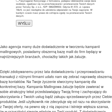
*(wymagane)
Korzystając z formularza, podajesz dobrowolnie swoje dane
osobowe, zgadzasz się na przechowywanie i przetwarzanie Twoich danych
przez Tomsky Sp. z o.o., NIP: 5862299502, Gdynia 81-572, ul. Lipowa
16b/6, co jest niezbędne do udzielenia odpowiedzi na Twoje zapytanie. W
każdym czasie masz prawo do cofnięcia zgody na przetwarzanie Twoich
danych.
Jako agencja mamy duże doświadczenie w tworzeniu kampanii
mailingowych, posiadamy obszerną bazę maili do firm będący w
najróżniejszych branżach, chociażby takich jak żaluzje.
Dzięki zdobywanemu przez lata doświadczeniu i przeprowadzaniu
transakcji z różnymi firmami udało nam się zebrać naprawdę obszerną
bazę kontaktów. Na Twoje życzenie stworzymy kampanię dla
konkretnej bazy. Kampania Mailingowa żaluzje będzie zawierać w
sobie atrakcyjny tekst przedstawiający Twoją firmę i zachęcający do
skorzystania z Twoich usług bądź zakupu sprzedawanych przez Ciebie
produktów. Jeśli użytkownik nie zdecyduje się od razu na skorzystanie
z Twojej oferty, na pewno się z nią zapozna i istnieje większa szansa,
że w przyszłości sięgnie właśnie po Twój produkt. Z doświadczenia