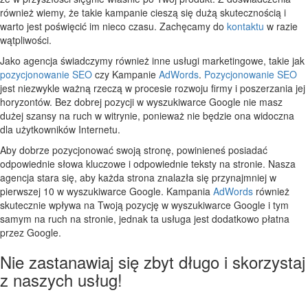
również wiemy, że takie kampanie cieszą się dużą skutecznością i
warto jest poświęcić im nieco czasu. Zachęcamy do
kontaktu
w razie
wątpliwości.
Jako agencja świadczymy również inne usługi marketingowe, takie jak
pozycjonowanie
SEO
czy Kampanie
AdWords
.
Pozycjonowanie
SEO
jest niezwykle ważną rzeczą w procesie rozwoju firmy i poszerzania jej
horyzontów.
Bez dobrej pozycji w wyszukiwarce Google nie masz
dużej szansy na ruch w witrynie, ponieważ nie będzie ona widoczna
dla użytkowników Internetu.
Aby dobrze pozycjonować swoją stronę, powinieneś posiadać
odpowiednie słowa kluczowe i odpowiednie teksty na stronie.
Nasza
agencja stara się, aby każda strona znalazła się przynajmniej w
pierwszej 10 w wyszukiwarce Google
. Kampania
AdWords
również
skutecznie wpływa na Twoją pozycję w wyszukiwarce Google i tym
samym na ruch na stronie, jednak ta usługa jest dodatkowo płatna
przez Google.
Nie zastanawiaj się zbyt długo i skorzystaj
z naszych usług!