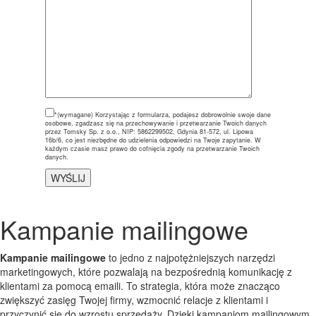
*(wymagane)
Korzystając z formularza, podajesz dobrowolnie swoje dane
osobowe, zgadzasz się na przechowywanie i przetwarzanie Twoich danych
przez Tomsky Sp. z o.o., NIP: 5862299502, Gdynia 81-572, ul. Lipowa
16b/6, co jest niezbędne do udzielenia odpowiedzi na Twoje zapytanie. W
każdym czasie masz prawo do cofnięcia zgody na przetwarzanie Twoich
danych.
Kampanie mailingowe
Kampanie mailingowe
to jedno z najpotężniejszych narzędzi
marketingowych, które pozwalają na bezpośrednią komunikację z
klientami za pomocą emaili. To strategia, która może znacząco
zwiększyć zasięg Twojej firmy, wzmocnić relacje z klientami i
przyczynić się do wzrostu sprzedaży. Dzięki kampaniom mailingowym