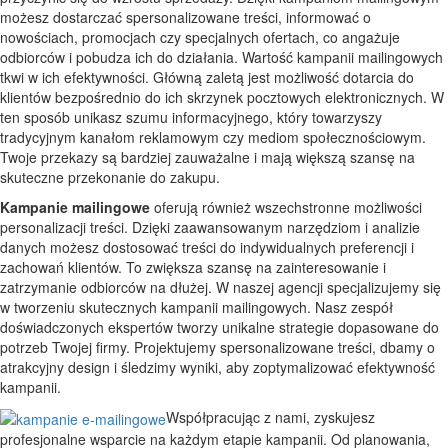
możesz dostarczać spersonalizowane treści, informować o
nowościach, promocjach czy specjalnych ofertach, co angażuje
odbiorców i pobudza ich do działania. Wartość kampanii mailingowych
tkwi w ich efektywności. Główną zaletą jest możliwość dotarcia do
klientów bezpośrednio do ich skrzynek pocztowych elektronicznych. W
ten sposób unikasz szumu informacyjnego, który towarzyszy
tradycyjnym kanałom reklamowym czy mediom społecznościowym.
Twoje przekazy są bardziej zauważalne i mają większą szansę na
skuteczne przekonanie do zakupu.
Kampanie mailingowe
oferują również wszechstronne możliwości
personalizacji treści. Dzięki zaawansowanym narzędziom i analizie
danych możesz dostosować treści do indywidualnych preferencji i
zachowań klientów. To zwiększa szansę na zainteresowanie i
zatrzymanie odbiorców na dłużej. W naszej agencji specjalizujemy się
w tworzeniu skutecznych kampanii mailingowych. Nasz zespół
doświadczonych ekspertów tworzy unikalne strategie dopasowane do
potrzeb Twojej firmy. Projektujemy spersonalizowane treści, dbamy o
atrakcyjny design i śledzimy wyniki, aby zoptymalizować efektywność
kampanii.
Współpracując z nami, zyskujesz
profesjonalne wsparcie na każdym etapie kampanii. Od planowania,