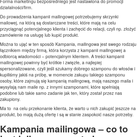
Forma marketingu bezpośredniego jest nastawiona do promocji
działalności/firm.
Do prowadzenia kampanii mailingowej potrzebujemy skrzynki
mailowej, na którą są dostarczane treści, które mają na celu
przyciągnąć potencjalnego klienta i zachęcić do relacji, czyli np. złożyć
zamówienie na usługę lub kupić produkt.
Można to ująć w ten sposób Kampania, mailingowa jest swego rodzaju
łącznikiem między firmą, która korzysta z kampanii mailingowej a
odbiorcą wiadomości – potencjalnym klientem. A treści kampanii
mailingowej powinny być krótkie i zwięzłe, a najlepiej
spersonalizowane, czyli jeśli szukamy dobrego szamponu do włosów i
kupiliśmy jakiś na próbę, w momencie zakupu takiego szamponu
osoby, które zajmują się kampanią mailingową, mają naszego maila i
wysyłają nam maile np. z innymi szamponami, które spełniają
podobne lub takie samo zadanie jak ten, który został przez nas
zakupiony.
Ma to na celu przekonanie klienta, że warto u nich zakupić jeszcze na
produkt, bo mają dużą ofertę i są w stanie zaspokoić nasze potrzeby.
Kampania mailingowa – co to