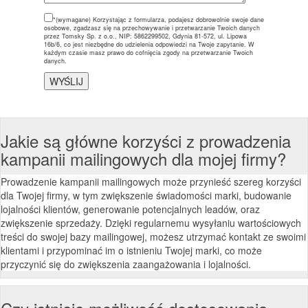
*(wymagane)
Korzystając z formularza, podajesz dobrowolnie swoje dane
osobowe, zgadzasz się na przechowywanie i przetwarzanie Twoich danych
przez Tomsky Sp. z o.o., NIP: 5862299502, Gdynia 81-572, ul. Lipowa
16b/6, co jest niezbędne do udzielenia odpowiedzi na Twoje zapytanie. W
każdym czasie masz prawo do cofnięcia zgody na przetwarzanie Twoich
danych.
Jakie są główne korzyści z prowadzenia
kampanii mailingowych dla mojej firmy?
Prowadzenie kampanii mailingowych może przynieść szereg korzyści
dla Twojej firmy, w tym zwiększenie świadomości marki, budowanie
lojalności klientów, generowanie potencjalnych leadów, oraz
zwiększenie sprzedaży. Dzięki regularnemu wysyłaniu wartościowych
treści do swojej bazy mailingowej, możesz utrzymać kontakt ze swoimi
klientami i przypominać im o istnieniu Twojej marki, co może
przyczynić się do zwiększenia zaangażowania i lojalności.