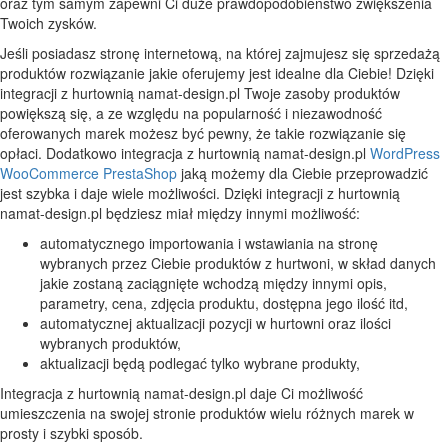
oraz tym samym zapewni Ci duże prawdopodobieństwo zwiększenia
Twoich zysków.
Jeśli posiadasz stronę internetową, na której zajmujesz się sprzedażą
produktów rozwiązanie jakie oferujemy jest idealne dla Ciebie! Dzięki
integracji z hurtownią namat-design.pl Twoje zasoby produktów
powiększą się, a ze względu na popularność i niezawodność
oferowanych marek możesz być pewny, że takie rozwiązanie się
opłaci. Dodatkowo integracja z hurtownią namat-design.pl
WordPress
WooCommerce
PrestaShop
jaką możemy dla Ciebie przeprowadzić
jest szybka i daje wiele możliwości. Dzięki integracji z hurtownią
namat-design.pl będziesz miał między innymi możliwość:
automatycznego importowania i wstawiania na stronę
wybranych przez Ciebie produktów z hurtwoni, w skład danych
jakie zostaną zaciągnięte wchodzą między innymi opis,
parametry, cena, zdjęcia produktu, dostępna jego ilość itd,
automatycznej aktualizacji pozycji w hurtowni oraz ilości
wybranych produktów,
aktualizacji będą podlegać tylko wybrane produkty,
Integracja z hurtownią namat-design.pl daje Ci możliwość
umieszczenia na swojej stronie produktów wielu różnych marek w
prosty i szybki sposób.