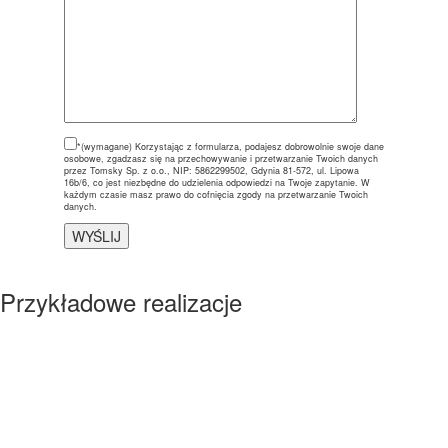
*(wymagane)
Korzystając z formularza, podajesz dobrowolnie swoje dane
osobowe, zgadzasz się na przechowywanie i przetwarzanie Twoich danych
przez Tomsky Sp. z o.o., NIP: 5862299502, Gdynia 81-572, ul. Lipowa
16b/6, co jest niezbędne do udzielenia odpowiedzi na Twoje zapytanie. W
każdym czasie masz prawo do cofnięcia zgody na przetwarzanie Twoich
danych.
Przykładowe realizacje