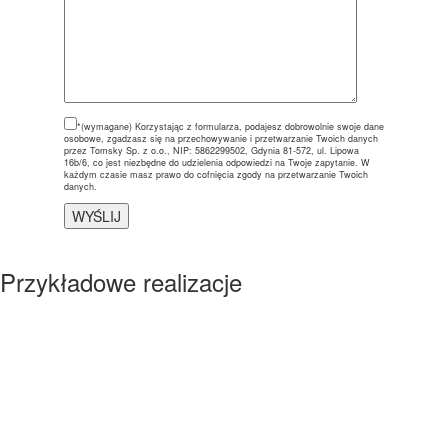
*(wymagane)
Korzystając z formularza, podajesz dobrowolnie swoje dane
osobowe, zgadzasz się na przechowywanie i przetwarzanie Twoich danych
przez Tomsky Sp. z o.o., NIP: 5862299502, Gdynia 81-572, ul. Lipowa
16b/6, co jest niezbędne do udzielenia odpowiedzi na Twoje zapytanie. W
każdym czasie masz prawo do cofnięcia zgody na przetwarzanie Twoich
danych.
Przykładowe realizacje