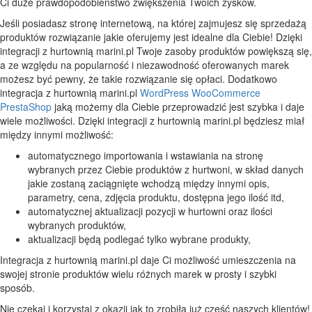
Ci duże prawdopodobieństwo zwiększenia Twoich zysków.
Jeśli posiadasz stronę internetową, na której zajmujesz się sprzedażą
produktów rozwiązanie jakie oferujemy jest idealne dla Ciebie! Dzięki
integracji z hurtownią marini.pl Twoje zasoby produktów powiększą się,
a ze względu na popularność i niezawodność oferowanych marek
możesz być pewny, że takie rozwiązanie się opłaci. Dodatkowo
integracja z hurtownią marini.pl
WordPress
WooCommerce
PrestaShop
jaką możemy dla Ciebie przeprowadzić jest szybka i daje
wiele możliwości. Dzięki integracji z hurtownią marini.pl będziesz miał
między innymi możliwość:
automatycznego importowania i wstawiania na stronę
wybranych przez Ciebie produktów z hurtwoni, w skład danych
jakie zostaną zaciągnięte wchodzą między innymi opis,
parametry, cena, zdjęcia produktu, dostępna jego ilość itd,
automatycznej aktualizacji pozycji w hurtowni oraz ilości
wybranych produktów,
aktualizacji będą podlegać tylko wybrane produkty,
Integracja z hurtownią marini.pl daje Ci możliwość umieszczenia na
swojej stronie produktów wielu różnych marek w prosty i szybki
sposób.
Nie czekaj i korzystaj z okazji jak to zrobiła już część naszych klientów!