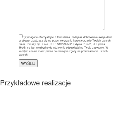
*(wymagane)
Korzystając z formularza, podajesz dobrowolnie swoje dane
osobowe, zgadzasz się na przechowywanie i przetwarzanie Twoich danych
przez Tomsky Sp. z o.o., NIP: 5862299502, Gdynia 81-572, ul. Lipowa
16b/6, co jest niezbędne do udzielenia odpowiedzi na Twoje zapytanie. W
każdym czasie masz prawo do cofnięcia zgody na przetwarzanie Twoich
danych.
Przykładowe realizacje