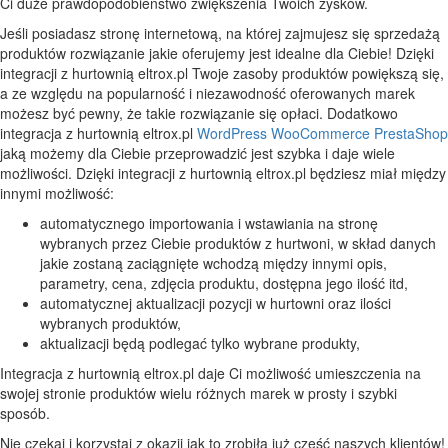
Ci duże prawdopodobieństwo zwiększenia Twoich zysków.
Jeśli posiadasz stronę internetową, na której zajmujesz się sprzedażą
produktów rozwiązanie jakie oferujemy jest idealne dla Ciebie! Dzięki
integracji z hurtownią eltrox.pl Twoje zasoby produktów powiększą się,
a ze względu na popularność i niezawodność oferowanych marek
możesz być pewny, że takie rozwiązanie się opłaci. Dodatkowo
integracja z hurtownią eltrox.pl
WordPress
WooCommerce
PrestaShop
jaką możemy dla Ciebie przeprowadzić jest szybka i daje wiele
możliwości. Dzięki integracji z hurtownią eltrox.pl będziesz miał między
innymi możliwość:
automatycznego importowania i wstawiania na stronę
wybranych przez Ciebie produktów z hurtwoni, w skład danych
jakie zostaną zaciągnięte wchodzą między innymi opis,
parametry, cena, zdjęcia produktu, dostępna jego ilość itd,
automatycznej aktualizacji pozycji w hurtowni oraz ilości
wybranych produktów,
aktualizacji będą podlegać tylko wybrane produkty,
Integracja z hurtownią eltrox.pl daje Ci możliwość umieszczenia na
swojej stronie produktów wielu różnych marek w prosty i szybki
sposób.
Nie czekaj i korzystaj z okazji jak to zrobiła już część naszych klientów!